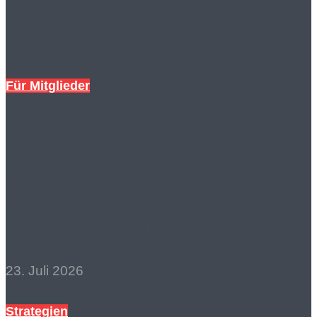
Für Mitglieder
Wo steht Bio im
Supermarkt (2)? Rewe
Bio und der Goldene
Gondelkopf
23. Juli 2026
Strategien