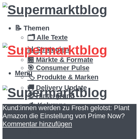
📝 Themen
🗂️ Alle Texte
📊 Strategien
🏪 Märkte & Formate
🎯 Consumer Pulse
Menü
🏷️ Produkte & Marken
🚚 Delivery Update
🧭 Hintergrund
✍️ Kolumne
Kund:innen werden zu Fresh gelotst: Plant
📝 Themen
Mitglieder
Amazon die Einstellung von Prime Now?
🗂️ Alle Texte
Zusatz-Inhalte
Kommentar hinzufügen
Infos zur Mitgliedschaft
📊 Strategien