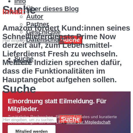
Info
Suche
Über dieses Blog
Inhalt:
Autor
Partner
Amazon fordert Kund:innen seines
Geschichte
Schnelllieferdiensts Prime Now
Datenschutz
Suche
derzeit auf, zum Lebensmittel-
Lieferdienst Fresh zu wechseln.
Suche
Menü
Mehrere Indizien sprechen dafür,
dass die Funktionalitäten im
Hauptangebot aufgehen sollen.
Suche
Einordnung statt Eilmeldung. Für
Mitglieder.
Zusätzliche Recherchen, Strategie-Updates und kuratierte
Suche
Beobachtungen aus dem LEH.
Mehr zur Mitgliedschaft
Mitglied werden