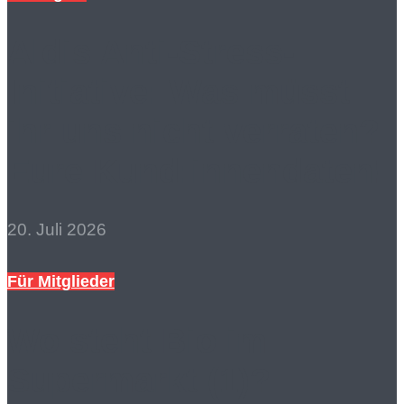
Aldis Anti-Stress-
Initiative: Was müsst
ihr uns nicht verraten?
Eure Kund:innendaten!
20. Juli 2026
Für Mitglieder
Wo steht Bio im
Supermarkt (1)?