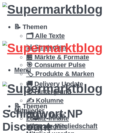
📝 Themen
🗂️ Alle Texte
📊 Strategien
🏪 Märkte & Formate
🎯 Consumer Pulse
Menü
🏷️ Produkte & Marken
🚚 Delivery Update
🧭 Hintergrund
✍️ Kolumne
📝 Themen
Mitglieder
Schlagwort:
NP
🗂️ Alle Texte
Zusatz-Inhalte
Discount
Infos zur Mitgliedschaft
📊 Strategien