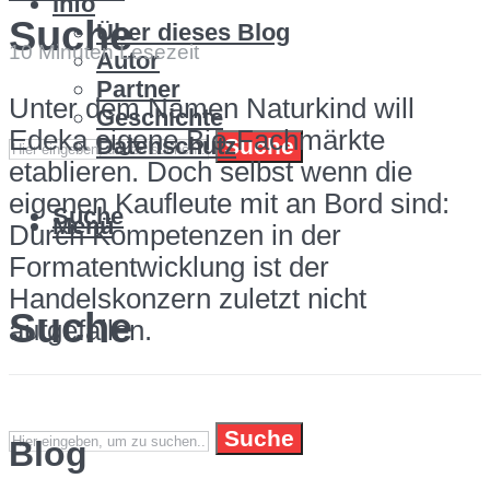
Info
Suche
Über dieses Blog
10 Minuten Lesezeit
Autor
Partner
Unter dem Namen Naturkind will
Geschichte
Edeka eigene Bio-Fachmärkte
Datenschutz
Suche
etablieren. Doch selbst wenn die
eigenen Kaufleute mit an Bord sind:
Suche
Menü
Durch Kompetenzen in der
Formatentwicklung ist der
Handelskonzern zuletzt nicht
Suche
aufgefallen.
Suche
Blog