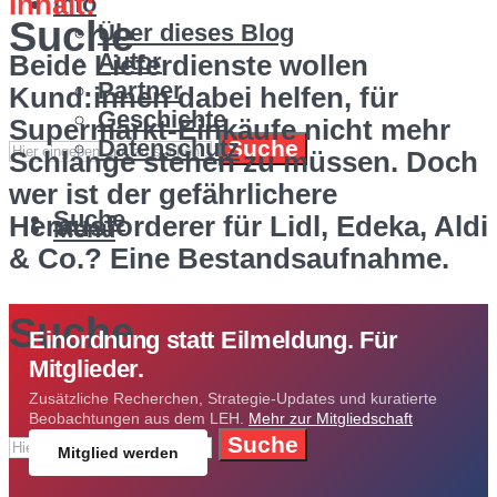
Inhalt:
Info
Suche
Über dieses Blog
Autor
Beide Lieferdienste wollen
Partner
Kund:innen dabei helfen, für
Geschichte
Supermarkt-Einkäufe nicht mehr
Datenschutz
Suche
Schlange stehen zu müssen. Doch
wer ist der gefährlichere
Suche
Herausforderer für Lidl, Edeka, Aldi
Menü
& Co.? Eine Bestandsaufnahme.
Suche
Einordnung statt Eilmeldung. Für
Mitglieder.
Zusätzliche Recherchen, Strategie-Updates und kuratierte
Beobachtungen aus dem LEH.
Mehr zur Mitgliedschaft
Suche
Mitglied werden