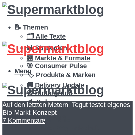
📝 Themen
🗂️ Alle Texte
📊 Strategien
🏪 Märkte & Formate
🎯 Consumer Pulse
Menü
🏷️ Produkte & Marken
🚚 Delivery Update
🧭 Hintergrund
✍️ Kolumne
Auf den letzten Metern: Tegut testet eigenes
📝 Themen
Mitglieder
Bio-Markt-Konzept
🗂️ Alle Texte
Zusatz-Inhalte
7 Kommentare
Infos zur Mitgliedschaft
📊 Strategien