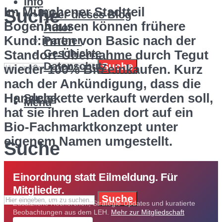
Info
Im Münchener Stadtteil
Suche
Über dieses Blog
Bogenhausen können frühere
Autor
Kund:innen von Basic nach der
Partner
Geschichte
Standort-Übernahme durch Tegut
Datenschutz
Suche
wieder 100% Bio einkaufen. Kurz
nach der Ankündigung, dass die
Handelskette verkauft werden soll,
Suche
Menü
hat sie ihren Laden dort auf ein
Bio-Fachmarktkonzept unter
eigenem Namen umgestellt.
Suche
Einordnung statt Eilmeldung. Für
Mitglieder.
Suche
Zusätzliche Recherchen, Strategie-Updates und kuratierte
Beobachtungen aus dem LEH.
Mehr zur Mitgliedschaft